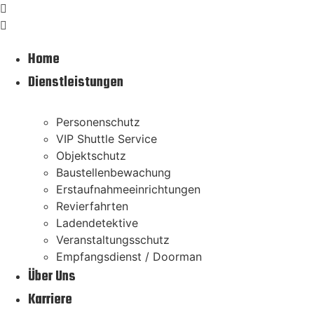
Skip
info@thor-security.de
to
0049 (0) 151 14216702
content
Home
Dienstleistungen
Personenschutz
VIP Shuttle Service
Objektschutz
Baustellenbewachung
Erstaufnahmeeinrichtungen
Revierfahrten
Ladendetektive
Veranstaltungsschutz
Empfangsdienst / Doorman
Über Uns
Karriere